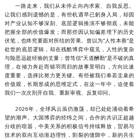
一路走来，我们从未停止向内求索、自我反思。
让我们感到遗憾的是，有些机遇早已躬身入局，却因
对产业认知不够深刻、底层逻辑推演不够彻底，未能
把握全部的价值爆发；而那些因认知偏差埋下的历史
伏笔，也终究要面对所结的苦果。曾以为
“
人性本善
”
是
处世的底层逻辑，却在残酷博弈中窥见，人性的复杂
与险恶远超经验的丈量；曾笃信
“
天道酬勤
”
是不破的真
理，在倾力奔赴而铩羽而归的故事里明白，方向比速
度重要，选择比努力更关键。有些被我们奉若圭臬的
价值观，长期形成的思维定式，在这一年中，迫使着
我们一次次剖开自我、重新审视、反复叩问。
2026
年，全球风云虽仍激荡，却已处处涌动着希
望的潮声。大国博弈的经纬之间，合作的共识正超越
分歧的喧嚣，中美关系的积极信号持续释放，贸易与
技术的双向互动渐趋理性，割裂的缝隙中，新的共生