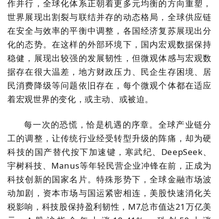
作并行，全球化体系正朝着更多元均衡的方向重塑，
世界展现出割裂与联结并存的动态格局，全球供应链
在安全与效率的平衡中调整，各国经济复苏展现出分
化的态势。在这样的外部环境下，国内宏观数据保持
稳健，展现出较强的发展韧性，但微观体感与宏观数
据存在很大温差，地方财政压力、民企生存困境、居
民消费降级等问题依旧存在，每个微观个体都在适应
着宏观世界的变化，或主动、或被迫。
每一次的恐慌，恰是机遇的序章。全球产业链分
工的调整，让传统行业经受转型升级的阵痛，却为硬
科技的国产替代按下加速键，寒武纪、
DeepSeek
、
宇树科技、
Manus
等年轻民营企业冲锋在前，正成为
科技创新的国家名片。特殊形势下，全球金融市场波
动加剧，资本市场与国运紧密相连，美股快速消化关
税影响，科技股保持盈利韧性，
M7
总市值达
21
万亿美