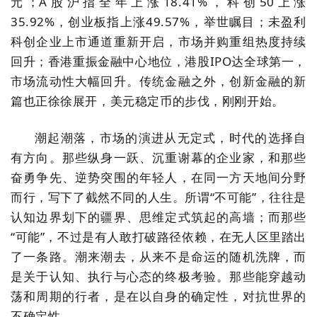
元；
A
股沪指全年上涨
18.41%
，科创
50
上涨
35.92%
，创业板指上涨
49.57%
，举世瞩目；未盈利
科创企业上市通道重新开启，市场并购重组热度持续
回升；香港重振金融中心地位，港股
IPO
达全球第一，
市场流动性大幅回升。传统金融之外，创新金融的新
篇也正徐徐展开，美元稳定币的步伐，刚刚开始。
潮起潮落，市场的演进从无定式，时代的选择自
有方向。那些纵身一跃、沉重谢幕的企业家，和那些
奋勇争先、逆势突围的年轻人，在同一方天地间分野
而行，写下了截然不同的人生。所谓
“
不可能
”
，往往是
认知边界划下的疆界、思维定式筑起的高墙；而那些
“可能”，不过是有人敢打破路径依赖，在无人区里踏出
了一条路。潮来潮去，从来不是命运的随机洗牌，而
是关于认知、执行与心态的终极考验。那些能穿越动
荡和周期的行者，是在以自身的确定性，对抗世界的
不确定性。