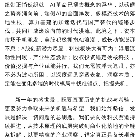
纽带正悄然织就。
AI
革命已褪去概念的浮华，以磅礴
之势奔涌向前，端侧
AI
的全面爆发、多模态技术的落
地生根、算力基建的加速迭代与国产替代的铿锵步
伐，共同汇成滚滚向前的时代洪流。此境之下，资本
市场千帆竞发，美股积极拥抱
AI
浪潮，成长动能澎湃
不息；
A
股创新潜力尽显，科技板块大有可为；港股流
动性回暖，产业生态焕新；股权投资锚定硬核科技，
价值挖掘与产业赋能并行。我们无需被浮云遮眼，亦
不必为波动所困，以深度远见穿透表象、洞察本质，
定能在变化多端的时代棋局中找准锚点、把握先机。
新一年的盛世景，既要直面历史的挑战与考验，
更要努力争取未来的机遇与希望。我们始终坚信，发
展是解决一切问题的总钥匙。我们要向硬科技赛道持
续掘进，从技术原理的底层突破到商业化落地的全链
条拆解，以更精准的产业洞察，锚定真正具备长期价