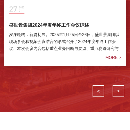
27
31
31
31
04
02
2025
2024
2023
2023
2023
2023
01
12
12
10
11
11
盛世景集团2024年度年终工作会议综述
向内生长，向上攀爬|2025年盛世景集团董事长吴敏文
不破不立，晓喻新生|2024年盛世景集团董事长吴敏文
盛世景集团17周年司庆暨投资策略会综述｜守正创
盛世景十七周年系列|著名经济学家、前中投公司副总
盛世景十七周年系列|天风证券特邀经济学家刘煜辉：
新年致辞
新年致辞
新，携手共进
经理谢平：资本市场改革和货币政策
向死而生
岁序轮转，新篇初展。2025年1月25日至26日，盛世景集团以
现场参会和视频会议结合的形式召开了2024年度年终工作会
盛世景的同仁们、朋友们， 又是一年更替时，是终点，也是起
盛世景的同仁们、朋友们， 2023年马上过去，回顾一年的时
云天收夏色，木叶动秋声，转眼已是盛世景集团的第十七个生
A股市场全面实行股票发行注册制，是我国资本市场最重大的
从经济学意义讲，汇率是长期动能的预期、资本给出的估值。
议。本次会议内容包括重点业务回顾与展望、重点赛道研究与
点。 回首一年时光，世界变化之快超乎想象。美国大选跌宕起
光，此刻的你内心深处是波澜起伏，还是平静如水？
日。2023年10月28日-29日，盛世景资产管理集团股份有限公
制度改革，其核心是IPO公司信息充分披露，达到“法码定理”要
具体来讲，人民币兑美元汇率是G2两大超级经济体之间旷日持
分析和重点项目路演与分享等，报告内容回顾历史、聚焦当
伏，欧洲政治渐入困局，俄乌冲突持续胶着，中东地区硝烟四
司（以下简称“盛世景集团”）17周年庆暨投资策略会于古北水
求的充分有效条件，这是一个逐步逼近的过程。
久的博弈，比的是两个国家长期增长动能预期。美国作为25.4
MORE >
MORE >
下、引领发展、重点明晰、目标明确。
起；主要经济体通胀持续下降，脱钩断链愈演愈烈，美国经济
镇成功举办。
万亿美金的经济体，过去18个月以6-10%的速度奔跑，同时美
MORE >
MORE >
MORE >
MORE >
稳健增长，美股在估值泡沫的质疑声中屡创新高，以人工智能
国通胀持续回落。
为代表的科技巨头，在浪潮之巅承载起投资者的希望与信仰。